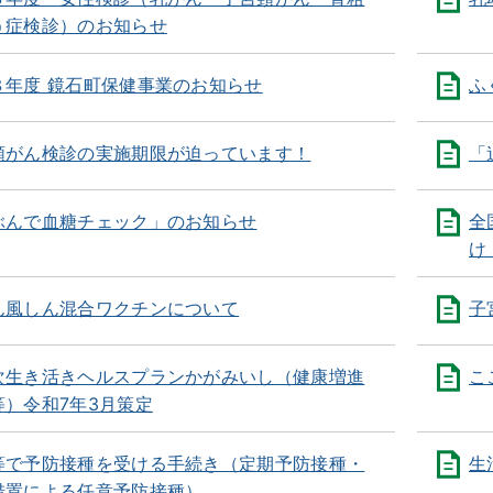
う症検診）のお知らせ
８年度 鏡石町保健事業のお知らせ
ふ
頸がん検診の実施期限が迫っています！
「
ぶんで血糖チェック」のお知らせ
全
け
ん風しん混合ワクチンについて
子
次生き活きヘルスプランかがみいし（健康増進
こ
等）令和7年3月策定
等で予防接種を受ける手続き（定期予防接種・
生
措置による任意予防接種）