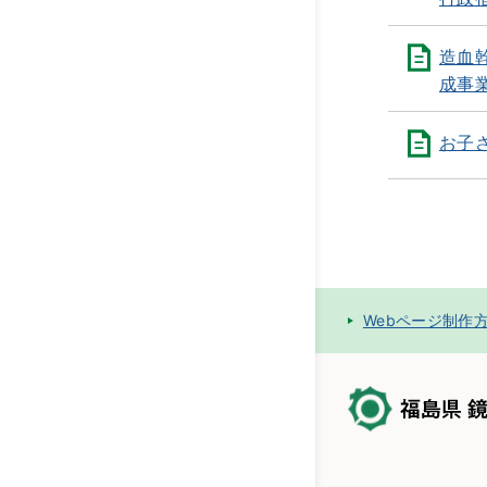
造血
成事
お子
Webページ制作