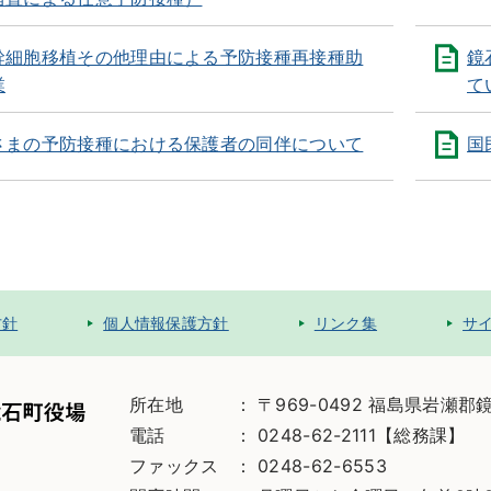
幹細胞移植その他理由による予防接種再接種助
鏡
業
て
さまの予防接種における保護者の同伴について
国
方針
個人情報保護方針
リンク集
サ
所在地
〒969-0492 福島県岩瀬郡
電話
0248-62-2111【総務課】
ファックス
0248-62-6553