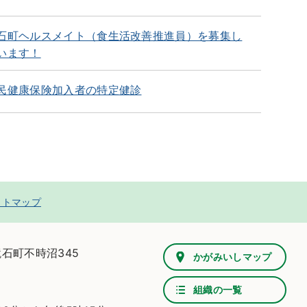
石町ヘルスメイト（食生活改善推進員）を募集し
います！
民健康保険加入者の特定健診
イトマップ
鏡石町不時沼345
かがみいしマップ
組織の一覧