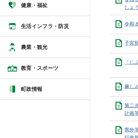
健康・福祉
しょ
令和
生活インフラ・防災
子宮
農業・観光
「じ
教育・スポーツ
麻し
町政情報
第二
計画
県外
行政