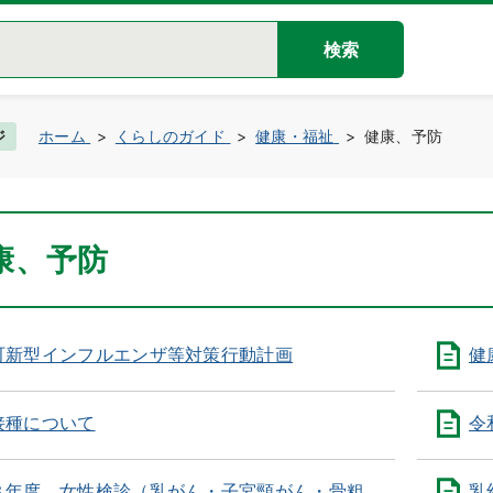
検索
ジ
ホーム
くらしのガイド
健康・福祉
健康、予防
康、予防
町新型インフルエンザ等対策行動計画
健
接種について
令
８年度 女性検診（乳がん・子宮頸がん・骨粗
乳