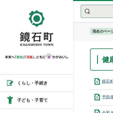
現在のペー
健
鏡石
くらし・手続き
予防
子ども・子育て
令和