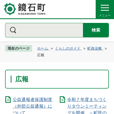
検索
現在のページ
ホーム
くらしのガイド
町政全般
広報
広報
公益通報者保護制度
令和７年度まちづく
（外部公益通報）に
りタウンミーティン
ついて
グを開催 ～町民の