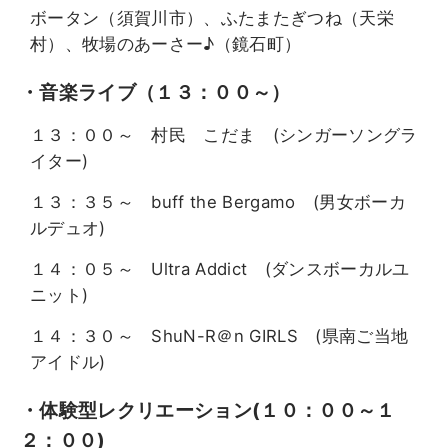
ボータン（須賀川市）、ふたまたぎつね（天栄
村）、牧場のあーさー♪（鏡石町）
・音楽ライブ（１３：００～）
１３：００～ 村民 こだま (シンガーソングラ
イター)
１３：３５～ buff the Bergamo (男女ボーカ
ルデュオ)
１４：０５～ Ultra Addict (ダンスボーカルユ
ニット)
１４：３０～ ShuN-R＠n GIRLS (県南ご当地
アイドル)
・体験型レクリエーション(１０：００～１
２：００)