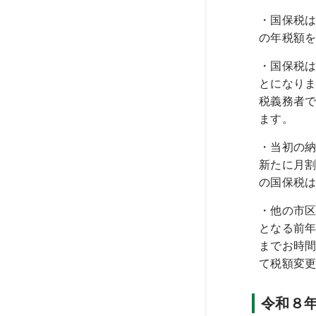
・国保税は
の年税額
・国保税
とになり
税義務者
ます。
・当初の
新たに月
の国保税
・他の市区
となる前
までお時
て税額変
令和８