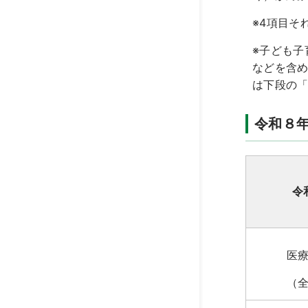
※4項目そ
※子ども
などを含
は下段の
令和８
令
医
（