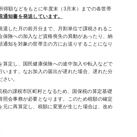
所得額などをもとに年度末（3月末）までの各世帯
税通知書を発送しています。
脱退した月の前月分まで、月割単位で課税されるこ
会保険への加入など資格喪失の異動があったり、納
額通知を対象の世帯主の方にお送りすることになり
を算定し、国民健康保険への途中加入や転入などで
行います。なお加入の届出が遅れた場合、遅れた分
ださい。
民税の課税市区町村となるため、国保税の算定基礎
得照会事務が必要となります。このため税額の確定
を元に再算定し、税額に変更が生じた場合は、改め
て