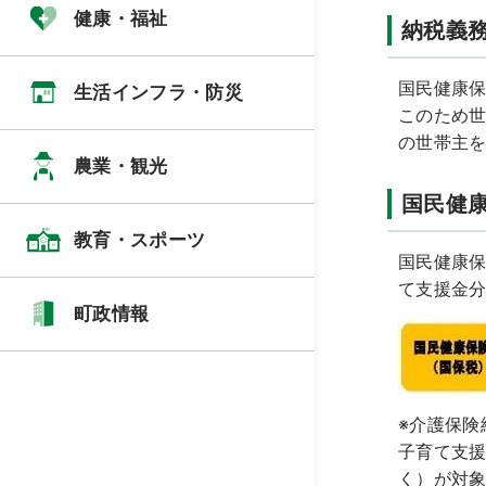
健康・福祉
納税義
国民健康
生活インフラ・防災
このため世
の世帯主
農業・観光
国民健
教育・スポーツ
国民健康
て支援金
町政情報
※介護保険
子育て支援
く）が対