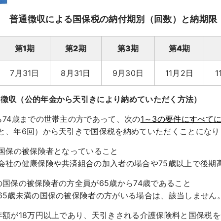
度 普通徴収による国保税の納付期別（回数）と納期限
第1期
第2期
第3期
第4期
7月31日
8月31日
9月30日
11月2日
1
別徴収（公的年金から天引きにより納めていただく方法）
ら74歳までの世帯主の方であって、次の
1～3の要件にすべて
と、年6回）から天引きで国保税を納めていただくことになり
が国保の被保険者となっていること
会社の健康保険や共済組合の加入者の場合や75歳以上で後期
の国保の被保険者の方全員が65歳から74歳であること
65歳未満の国保の被保険者の方がいる場合は、該当しません
年額が18万円以上であり、天引きされる介護保険料と国保税