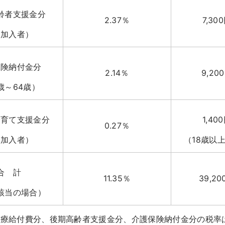
齢者支援金分
2.37％
7,30
全加入者）
保険納付金分
2.14％
9,20
歳～64歳）
子育て支援金分
1,40
0.27％
全加入者）
（18歳以
合 計
11.35％
39,20
該当の場合）
医療給付費分、後期高齢者支援金分、介護保険納付金分の税率