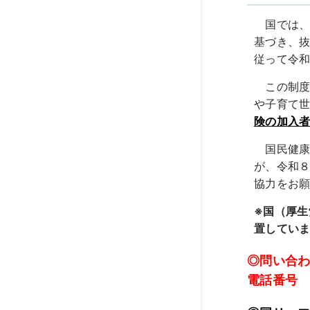
国では
基づき、
従って令
この制度
や子育て
険の加入
国民健康
が、令和
協力をお
※国（厚
置してい
◎問い合
電話番号 