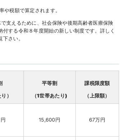
税率や税額で算定されます。
体で支えるために、社会保険や後期高齢者医療保険
納付する令和８年度開始の新しい制度です。詳しく
覧下さい。
割
平等割
課税限度額
たり）
（1世帯あたり)
（上限額）
0円
15,600円
67万円