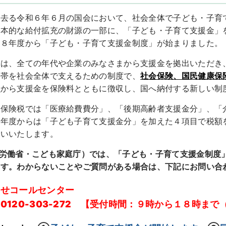
、去る令和６年６月の国会において、社会全体で子ども・子育
抜本的な給付拡充の財源の一部に、「子ども・子育て支援金」
和８年度から「子ども・子育て支援金制度」が始まりました。
は、全ての年代や企業のみなさまから支援金を拠出いただき
世帯を社会全体で支えるための制度で、
社会保険、国民健康保
者
から支援金を保険料とともに徴収し、国へ納付する新しい制
保険税では「医療給費費分」、「後期高齢者支援金分」、「
８年度からは「子ども子育て支援金分」を加えた４項目で税額
願いいたします。
生労働省・こども家庭庁）では、「子ども・子育て支援金制度
ます。わからないことやご質問がある場合は、下記にお問い合
わせコールセンター
0120-303-272 【受付時間：９時から１８時ま