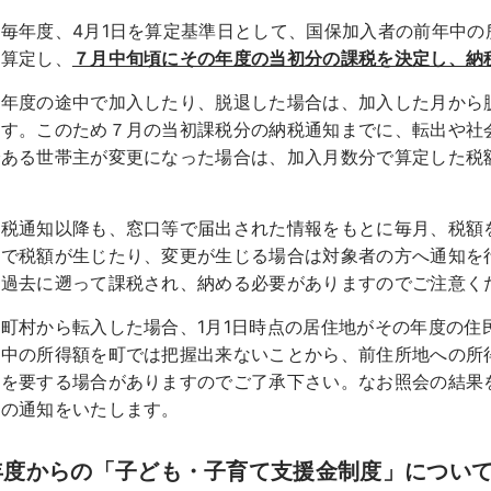
毎年度、4月1日を算定基準日として、国保加入者の前年中の
を算定し、
７月中旬頃にその年度の当初分の課税を決定し、納
は年度の途中で加入したり、脱退した場合は、加入した月から
ます。このため７月の当初課税分の納税通知までに、転出や社
である世帯主が変更になった場合は、加入月数分で算定した税
納税通知以降も、窓口等で届出された情報をもとに毎月、税額
割で税額が生じたり、変更が生じる場合は対象者の方へ通知を
は過去に遡って課税され、納める必要がありますのでご注意く
町村から転入した場合、1月1日時点の居住地がその年度の住
年中の所得額を町では把握出来ないことから、前住所地への所
間を要する場合がありますのでご了承下さい。なお照会の結果
更の通知をいたします。
年度からの「子ども・子育て支援金制度」につい