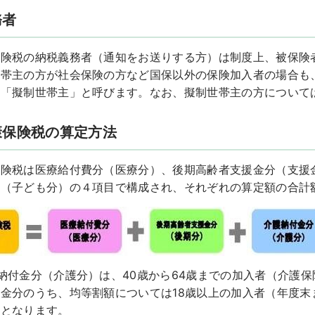
務者
保険税の納税義務者（通知をお送りする方）は制度上、被保険
帯主の方が社会保険の方など国保以外の保険加入者の場合も
を「擬制世帯主」と呼びます。なお、擬制世帯主の方について
康保険税の算定方法
保険税は医療給付費分（医療分）、後期高齢者支援金分（支援
分（子ども分）の４項目で構成され、それぞれの算定額の合計
納付金分（介護分）は、40歳から64歳までの加入者（介護
金分のうち、均等割額については18歳以上の加入者（年度末
象となります。