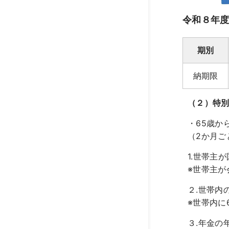
令和８年
期別
納期限
（２）特
・65歳か
（2か月ご
1.世帯主
※世帯主が
２.世帯内
※世帯内に
３.年金の