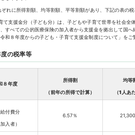
れぞれに所得割額、均等割額、平等割額があり、下記の表の
子育て支援金分（子ども分）は、子どもや子育て世帯を社会全
め、すべての公的医療保険の加入者から支援金を拠出して国へ
「令和８年度からの子ども・子育て支援金制度について」をご
年度の税率等
所得割
均等
和８年度
（前年の所得で計算）
（1人あ
療給付費分
6.57％
21,30
全加入者）