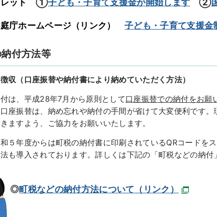
フレット
①
子ども・子育て支援金が開始します
②
家庭庁ホームページ（リンク）
子ども・子育て支援金
の納付方法等
通徴収（口座振替や納付書により納めていただく方法）
付は、平成28年7月から原則として
口座振替での納付をお願
）口座振替は、納め忘れや納付の手間が省けて大変便利です。
だきますよう、ご協力をお願いいたします。
和５年度からは町税の納付書に印刷されているQRコードをス
方法も導入されております。詳しくは下記の「町税などの納付
◎
町税などの納付方法について（リンク）