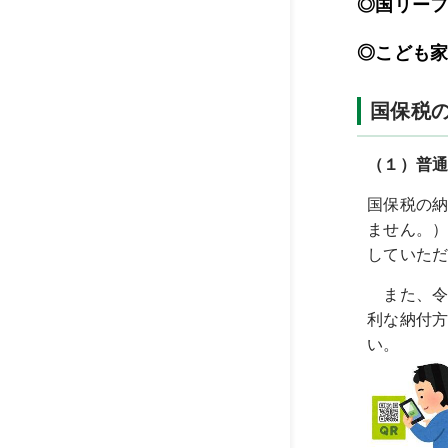
◎国リー
◎こども
国保税
（１）普
国保税の納
ません。
していた
また、令
利な納付
い。