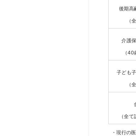
後期高
（
介護
（40
子ども
（
（全て
・現行の